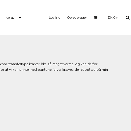
Log ind
Opret bruger
DKK
MORE
 Denne transfertype kræver ikke så meget varme, og kan derfor
. (For at vi kan printe med pantone farver kræves der et oplæg på min