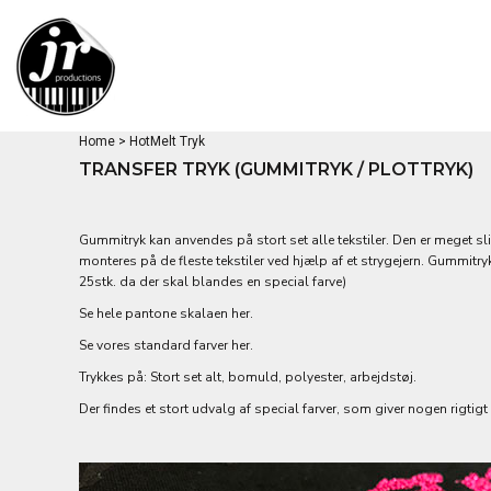
DKK - Denmark Kroner
HANDELSBETINGELSER
DJON MERCHANDISE
PRODUKTER (POD)
HOODIES
HOME
DJONNER OK MERCHANDISE
TRYKMETODER DTG / DTF
DECORATED PRODUCTS
T-SHIRTS
T-SHIRTS
DUSTYJONES MERCHANDISE
LANGÆRMET T-SHIRTS
DECORATED PRODUCTS
HOTMELT TRYK
CAPS
FRIRUM MERCHANDISE
SWEATS / HOODIES
DTF PRINT
JACKETS
DESIGNS
JR PRODUCTIONS
LØBETØJ
PANTS
DESIGNS
Home
>
HotMelt Tryk
DIVERSE
PRODUCTS
JAYARR
BABY
TRANSFER TRYK (GUMMITRYK / PLOTTRYK)
BØRNETØJ
FLOT HAT
PRODUCTS
BUKSER / SHORTS
SANDER&SUHR
DESIGNER
CAPS / HEADWEAR
BUSINESS
ABOUT
Gummitryk kan anvendes på stort set alle tekstiler. Den er meget sl
monteres på de fleste tekstiler ved hjælp af et strygejern. Gummitryk
CELEBRATIONS
FODBOLDTØJ
ABOUT
25stk. da der skal blandes en special farve)
FORKLÆDER
CONTACT
FLAG
Se hele pantone skalaen
her
.
FODBOLD NUMRE 20CM
JAKKER / SOFTSHELL
LOG IND
FOOD
KRUS
Se vores standard farver
her
.
OPRET BRUGER
POSER / TASKER
HJERTER
Trykkes på: Stort set alt, bomuld, polyester, arbejdstøj.
INDKØBSKURV: 0 VARE
TANK TOP
SCHOOL
Der findes et stort udvalg af special farver, som giver nogen rigtigt fl
CURRENCY:
DKK
SERIE + FILM
POLO
SKJORTER
SMILEYS
BRANDS
SPORTS