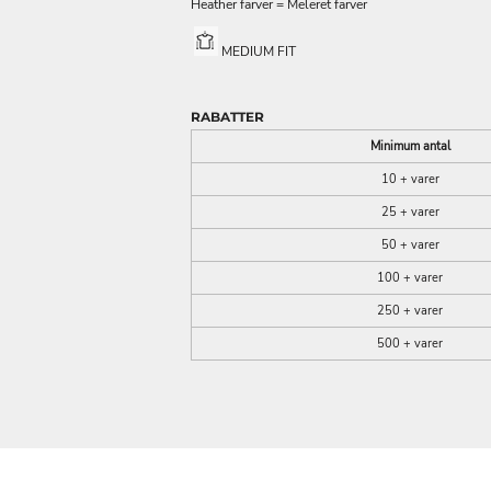
Heather farver = Meleret farver
MEDIUM FIT
RABATTER
Minimum antal
10 + varer
25 + varer
50 + varer
100 + varer
250 + varer
500 + varer