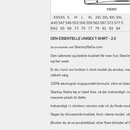
XXS
XS
S
M
L
XL
2XL
3XL
4XL
5XL
A
45.5
47.5
49.5
53.5
56.5
59.5
63.5
67.5
72.5
77.5
B
62
65
69
73
75
77
79
81
83
84
DEN ESSENTIELLE UNISEX T-SHIRT - 2.0
StanleyStella.com
Se produktet ved
Den lækreste og bedste kvalitet får man hos Stanle
og fair wear.
Er du i tvivl om hvilken t-shirt model du ønsker, men
sikkert valg.
100% økologisk ringspundet bomuld, sikre en blød, 
Stanley Stella tøj er label free, så der indvendigt i 
massere plads til dette.
Indvendigt i t-shirtens venstre side vil du finde m
Søger du tilsvarende kvalitet, blot i dame model, så
Ønsker du at se produktblad, eller flere billeder af f